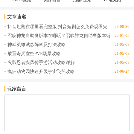
app社交交
交友软件
恋交友平
玩语音
友1.8.4最
v1.0.0手机
台v3.10.1
(pipi爱聊
文章速递
新版
版
手机版
交友app社
区版)2.1.1
抖音短剧在哪里看完整版 抖音短剧怎么免费观看完
23-08-30
官方版
整版
召唤神龙自助餐版本在哪玩？召唤神龙自助餐版本链
22-01-05
接地址分享
神武英雄试炼阵容及打法攻略
21-05-08
放置奇兵虚空PVE场景攻略
21-05-08
火影忍者疾风传手游活动攻略详解
21-05-08
疯狂动物园快速升级宇宙飞船攻略
21-06-24
玩家留言