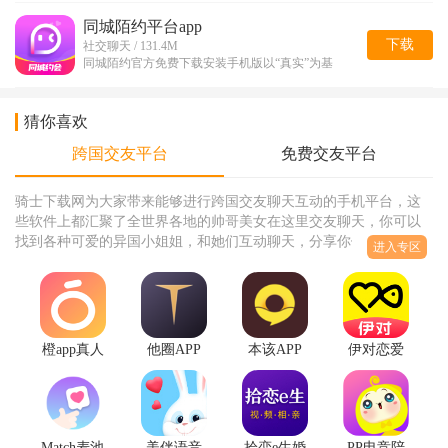
​同城陌约平台app
下载
社交聊天 / 131.4M
同城陌约官方免费下载安装手机版以“真实”为基
猜你喜欢
跨国交友平台
免费交友平台
骑士下载网为大家带来能够进行跨国交友聊天互动的手机平台，这
些软件上都汇聚了全世界各地的帅哥美女在这里交友聊天，你可以
找到各种可爱的异国小姐姐，和她们互动聊天，分享你们不一样的
进入专区
生活，了解异国的生活的有什么不同，软件都是免费使用的，没有
任何的限制，大家可以放心的下载使用，并且这里还自带翻译，真
是非常的棒，有需要的话就来试试吧。
橙app真人
他圈APP
本该APP
伊对恋爱
交友
聊天交友
官网版交
交友
3.14.11安
1.0.0交友
友平台1.0
appv8.4.300
卓版
版
畅聊版
实名版
Match麦池
美伴语音
拾恋e生婚
PP电竞陪