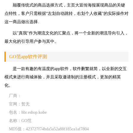
颠覆传统式的商品选择方式，主页大宣传海报展现商品的关键
点特性，客户只需根据“左划自动跳转，右划个人收藏”的实际操作对
这一商品做出选择.
以"真我"作为潮流文化的汇聚点，将一个全新的潮流导向引入，
最大化的引导用户参与其中。
GO范app软件评测
是一款有趣的有温度的app软件，软件删繁就简，以全新的交互
模式来进行商城体验，并且采取邀请制的注册模式，更加的精英
化。
厂商：
官网：
暂无
包名：
hbr.eshop.kobe
名称：
GO范
MD5值：
423727f74bda5a52a88f185ca1af7804