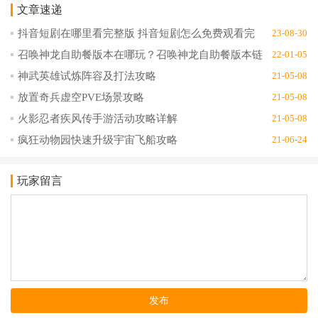
文章速递
安卓版
1.0.2青年
版
版
抖音短剧在哪里看完整版 抖音短剧怎么免费观看完
23-08-30
整版
召唤神龙自助餐版本在哪玩？召唤神龙自助餐版本链
22-01-05
接地址分享
神武英雄试炼阵容及打法攻略
21-05-08
放置奇兵虚空PVE场景攻略
21-05-08
火影忍者疾风传手游活动攻略详解
21-05-08
疯狂动物园快速升级宇宙飞船攻略
21-06-24
玩家留言
发布