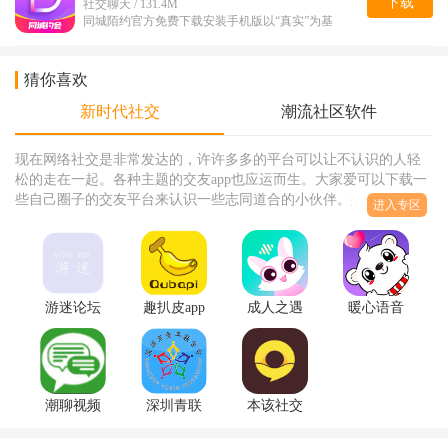
下载
社交聊天 / 131.4M
同城陌约官方免费下载安装手机版以“真实”为基
猜你喜欢
新时代社交
潮流社区软件
现在网络社交是非常发达的，许许多多的平台可以让不认识的人轻
松的走在一起。各种主题的交友app也应运而生。大家爱可以下载一
些自己圈子的交友平台来认识一些志同道合的小伙伴。那么今天骑
进入专区
士下载就来为打击分享一些不错的社交平台app，感兴趣的小伙伴可
以下载来看看。说不定可以找到你的另一半哦！
游迷论坛
趣扒皮app
成人之遇
暖心语音
app交流专
趣味社交
app语音连
app脱单交
区6.4社交
1.0.0永久
麦交友
友平台
版
会员版
v1.0质量
v1.2.1个人
版
版
潮聊视频
深圳青联
本该社交
聊天app手
联合会app
app商务社
机版0.0.8
官方版
交1.0免费