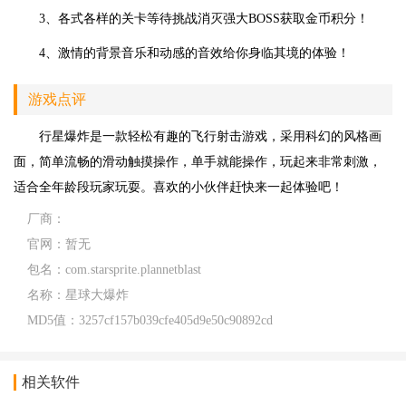
3、各式各样的关卡等待挑战消灭强大BOSS获取金币积分！
4、激情的背景音乐和动感的音效给你身临其境的体验！
游戏点评
行星爆炸是一款轻松有趣的飞行射击游戏，采用科幻的风格画
面，简单流畅的滑动触摸操作，单手就能操作，玩起来非常刺激，
适合全年龄段玩家玩耍。喜欢的小伙伴赶快来一起体验吧！
厂商：
官网：
暂无
包名：
com.starsprite.plannetblast
名称：
星球大爆炸
MD5值：
3257cf157b039cfe405d9e50c90892cd
相关软件