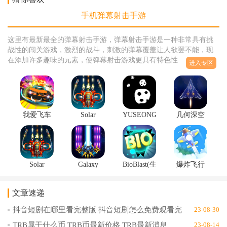
手机弹幕射击手游
这里有最新最全的弹幕射击手游，弹幕射击手游是一种非常具有挑
战性的闯关游戏，激烈的战斗，刺激的弹幕覆盖让人欲罢不能，现
在添加许多趣味的元素，使弹幕射击游戏更具有特色性，增加了各
进入专区
种道具和武器系统，让玩家在游戏中能够体验到最刺激的射击，小
编为大家准备了许多射击手游，总有一款是你喜欢的，有兴趣的玩
家赶紧选择一款下载试玩吧
我爱飞车
Solar
YUSEONG(超
几何深空
安卓版
Squad(太
像素飞机
安卓版
v1.0.4
阳战队安
大战安卓
1.0.11
卓版)v0.8
版)v1.1.6
Solar
Galaxy
BioBlast(生
爆炸飞行
Squad(太
Shooter(银
物爆炸手
员安卓版
阳队安卓
河射手安
游版)1.6.6
1.0.1
文章速递
版)0.9
卓版)1.8.2
抖音短剧在哪里看完整版 抖音短剧怎么免费观看完
23-08-30
整版
TRB属于什么币 TRB币最新价格 TRB最新消息
23-08-14