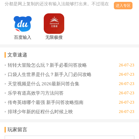
分都是网上复制的还没有输入法能够打出来。不过现在的输入法和
进入专区
app普及了以后就有非常多的软
百度输入
无限极搜
法ai助聊版
狗输入法
app13.0.17.19
app安卓版
文章速递
最新版
12.21.2最
新版
转转大冒险怎么玩？新手必看问答攻略
26-07-23
口袋人生世界是什么？新手入门必问攻略
26-07-23
天堂视频是什么 2026最新问答合集
26-07-23
乐学有道高效学习方法问答
26-07-23
传奇英雄哪个最强 新手问答攻略指南
26-07-23
排球少年新的征程什么时候上映
26-07-23
玩家留言