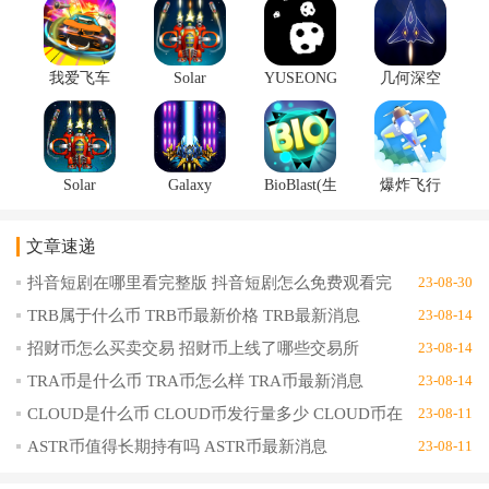
编为大家准备了许多射击手游，总有一款是你喜欢的，有兴趣的玩
家赶紧选择一款下载试玩吧
我爱飞车
Solar
YUSEONG(超
几何深空
安卓版
Squad(太
像素飞机
安卓版
v1.0.4
阳战队安
大战安卓
1.0.11
卓版)v0.8
版)v1.1.6
Solar
Galaxy
BioBlast(生
爆炸飞行
Squad(太
Shooter(银
物爆炸手
员安卓版
阳队安卓
河射手安
游版)1.6.6
1.0.1
文章速递
版)0.9
卓版)1.8.2
抖音短剧在哪里看完整版 抖音短剧怎么免费观看完
23-08-30
整版
TRB属于什么币 TRB币最新价格 TRB最新消息
23-08-14
招财币怎么买卖交易 招财币上线了哪些交易所
23-08-14
TRA币是什么币 TRA币怎么样 TRA币最新消息
23-08-14
CLOUD是什么币 CLOUD币发行量多少 CLOUD币在
23-08-11
哪里交易
ASTR币值得长期持有吗 ASTR币最新消息
23-08-11