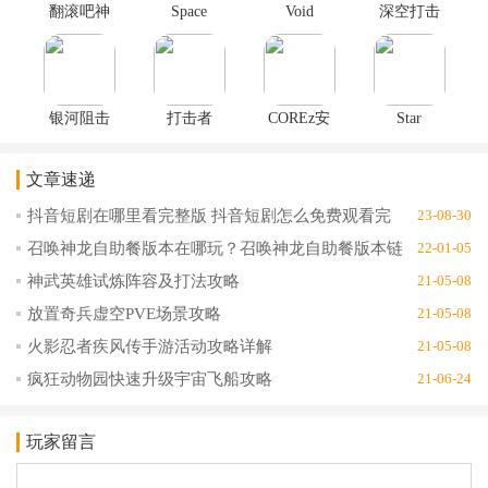
翻滚吧神
Space
Void
深空打击
枪手破解
Hunter(太
Troopers(虚
手游1.10
版无限金
空猎人手
空战士官
币v1.0.0
游版)1.3.2
方
版)1.0.10
银河阻击
打击者
COREz安
Star
太空入侵
1945世界
卓版1.0.7
Sniper(星
官方版
大战安卓
球狙击射
文章速递
1.1.7
版1.0.16
击大挑战
安卓
抖音短剧在哪里看完整版 抖音短剧怎么免费观看完
23-08-30
版)1.0.2
整版
召唤神龙自助餐版本在哪玩？召唤神龙自助餐版本链
22-01-05
接地址分享
神武英雄试炼阵容及打法攻略
21-05-08
放置奇兵虚空PVE场景攻略
21-05-08
火影忍者疾风传手游活动攻略详解
21-05-08
疯狂动物园快速升级宇宙飞船攻略
21-06-24
玩家留言