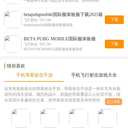
一枪超神手机版下载以其丰富的内容、独特的特色
betapubgmobile国际服体验服下载2025最
新版
下载
飞行射击 / 955.1M
betapubgmobile国际服体验服游戏
BETA PUBG MOBILE国际服体验服
下载
飞行射击 / 955.1M
BETAPUBGMOBILE国际服体验服游戏
猜你喜欢
手机弹幕射击手游
手机飞行射击游戏大全
这里有最新最全的弹幕射击手游，弹幕射击手游是一种非常具有挑
战性的闯关游戏，激烈的战斗，刺激的弹幕覆盖让人欲罢不能，现
在添加许多趣味的元素，使弹幕射击游戏更具有特色性，增加了各
进入专区
种道具和武器系统，让玩家在游戏中能够体验到最刺激的射击，小
编为大家准备了许多射击手游，总有一款是你喜欢的，有兴趣的玩
家赶紧选择一款下载试玩吧