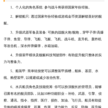
1、个人化的角色系统: 参与战斗将获得国家年份经验。
2、解锁船只: 透过国家年份经验或游戏金币资源解锁喜好的舰
艇。
3、升级武器军备及装备: 可换的战舰火炮/舰炮，穿甲子弹/高爆
子弹、鱼雷、导弹、飞船、飞艇、飞机、战斗机、直升机、轰炸机
等攻击机，深水炸弹爆弹，水箱油箱。
4、升级装甲模块及舰艇科技驾驶部件: 有助提升舰只整体的实
力与整备力。
5、船装甲: 简单轻按便可以调整装甲插槽，船体、基层、水
线、舱壁装甲, 以规避或减少攻击伤害。
6、水兵船员角色及技能统筹: 你可以扮演舰长的管理员，能够
召募有名的舰员部队，比如10种功能职业 – 补给、武器、引擎、侦
察、通讯、指令、指挥、医疗、损伤、加油、飞行员。船员有助提
升炮的瞄准准绳度、距离、伤害、潜力能力、反应、防御、跃升躲