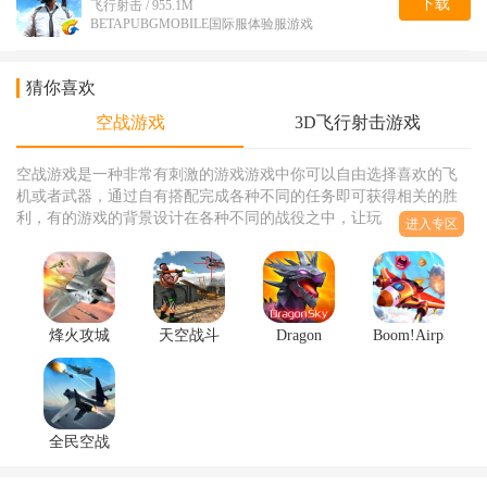
下载
飞行射击 / 955.1M
BETAPUBGMOBILE国际服体验服游戏
猜你喜欢
空战游戏
3D飞行射击游戏
空战游戏是一种非常有刺激的游戏游戏中你可以自由选择喜欢的飞
机或者武器，通过自有搭配完成各种不同的任务即可获得相关的胜
利，有的游戏的背景设计在各种不同的战役之中，让玩家可以更好
进入专区
的进行各种不同的操作哦，还可以了解相关的历史。有的游戏还可
以使用你的奖励材料对你的战机升级改造。让你可以体验到不同的
玩法和乐趣哦，喜欢战机游戏的朋友快来选择喜欢的下载吧！
烽火攻城
天空战斗
Dragon
Boom!Airplane(
1.0最新版
机2游戏
Sky(龙之
炸空战游
1.0.6安卓
空战游
戏)7.0
版
戏)1.1.7
全民空战
3D版游戏
1.2