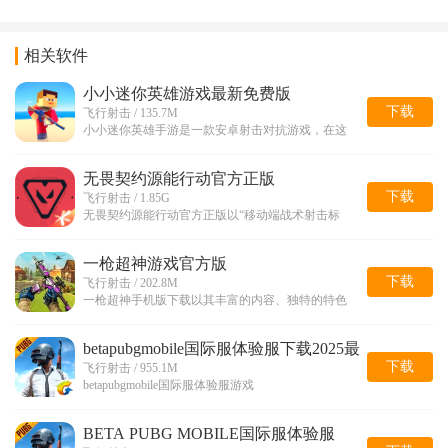
相关软件
小小迷你英雄游戏最新免费版
下载
飞行射击 / 135.7M
小小迷你英雄手游是一款安卓射击对抗游戏，在这
无畏契约源能行动官方正版
下载
飞行射击 / 1.85G
无畏契约源能行动官方正版以“移动端战术射击标
一枪超神游戏官方版
下载
飞行射击 / 202.8M
一枪超神手机版下载以其丰富的内容、独特的特色
betapubgmobile国际服体验服下载2025最
新版
下载
飞行射击 / 955.1M
betapubgmobile国际服体验服游戏
BETA PUBG MOBILE国际服体验服