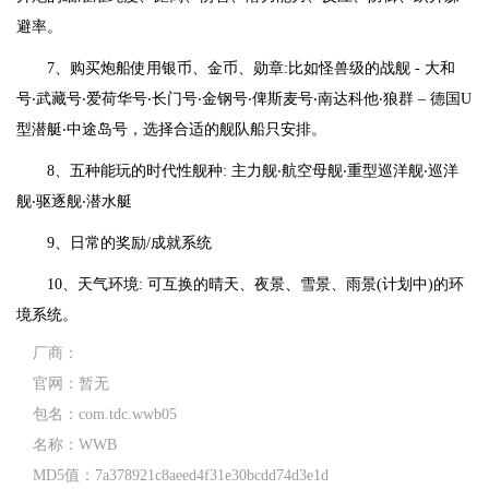
避率。
7、购买炮船使用银币、金币、勋章:比如怪兽级的战舰 - 大和
号‧武藏号‧爱荷华号‧长门号‧金钢号‧俾斯麦号‧南达科他‧狼群 – 德国U
型潜艇‧中途岛号，选择合适的舰队船只安排。
8、五种能玩的时代性舰种: 主力舰‧航空母舰‧重型巡洋舰‧巡洋
舰‧驱逐舰‧潜水艇
9、日常的奖励/成就系统
10、天气环境: 可互换的晴天、夜景、雪景、雨景(计划中)的环
境系统。
厂商：
官网：
暂无
包名：
com.tdc.wwb05
名称：
WWB
MD5值：
7a378921c8aeed4f31e30bcdd74d3e1d