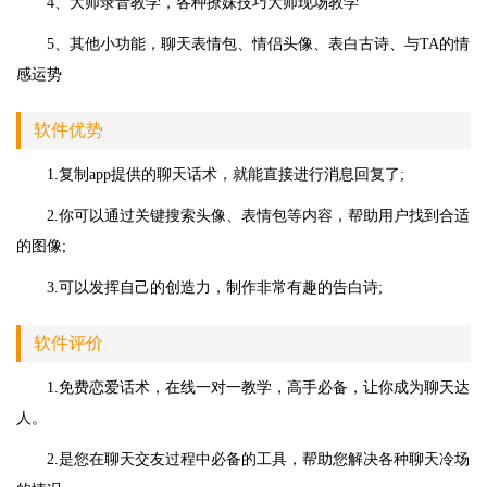
4、大师录音教学，各种撩妹技巧大师现场教学
5、其他小功能，聊天表情包、情侣头像、表白古诗、与TA的情
感运势
软件优势
1.复制app提供的聊天话术，就能直接进行消息回复了;
2.你可以通过关键搜索头像、表情包等内容，帮助用户找到合适
的图像;
3.可以发挥自己的创造力，制作非常有趣的告白诗;
软件评价
1.免费恋爱话术，在线一对一教学，高手必备，让你成为聊天达
人。
2.是您在聊天交友过程中必备的工具，帮助您解决各种聊天冷场