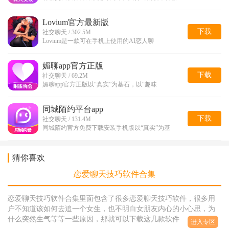
Lovium官方最新版
下载
社交聊天 / 302.5M
Lovium是一款可在手机上使用的AI恋人聊
媚聊app官方正版
下载
社交聊天 / 69.2M
媚聊app官方正版以“真实”为基石，以“趣味
​同城陌约平台app
下载
社交聊天 / 131.4M
同城陌约官方免费下载安装手机版以“真实”为基
猜你喜欢
恋爱聊天技巧软件合集
恋爱聊天技巧软件合集里面包含了很多恋爱聊天技巧软件，很多用
户不知道该如何去追一个女生，也不明白女朋友内心的小心思，为
什么突然生气等等一些原因，那就可以下载这几款软件，里面可以
进入专区