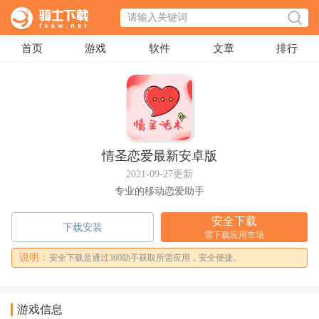
首页
游戏
软件
文章
排行
情圣恋爱最新安卓版
2021-09-27更新
专业的移动恋爱助手
安全下载
下载安装
需下载应用市场
说明：
安全下载是通过360助手获取所需应用，安全便捷。
游戏信息