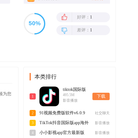
好评：
1
差评：
1
本类排行
tiktok国际版
频为您
495.5M
短视频最新版
下载
1
影音播放
app41.1.1安卓
版
91视频免费版软件v6.0.9
2
社交聊天
官方版
TikTok抖音国际版app海外
3
影音播放
2025最新版v41.1.1最新版
小小影视app官方最新版
4
影音播放