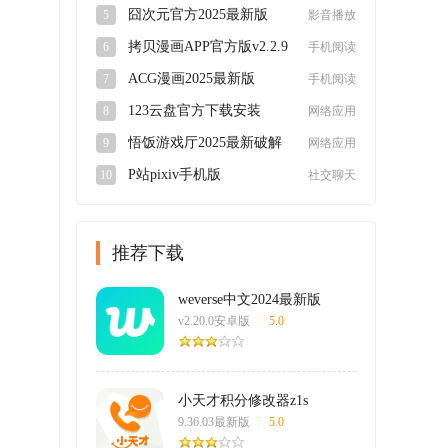
v5.1.5安卓版
囧次元官方2025最新版
5
影音播放
v1.5.7.9安卓版
拷贝漫画APP官方版v2.2.9
6
手机阅读
最新版
ACG漫画2025最新版
7
手机阅读
v2.2.1.3.3.4安卓版
123云盘官方下载安装
8
网络应用
2025最新版v3.0.1官方版
悟饭游戏厅2025最新破解
9
网络应用
版4.8.8.8永久版
P站pixiv手机版
10
社交聊天
appv6.148.0安卓版
推荐下载
weverse中文2024最新版
v2.20.0安卓版
/
5.0
小天才积分修改器z1s
9.36.03最新版
/
5.0