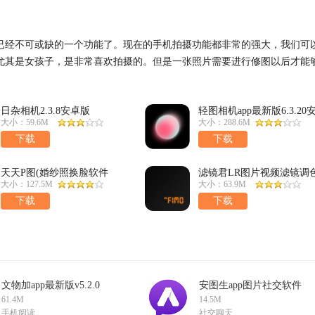
已经不可或缺的一个功能了。现在的手机拍摄功能都非常的强大，我们可
尤其是女孩子，是非常喜欢拍摄的。但是一张照片需要进行修图以后才能
。那么手机上
日杂相机2.3.8安卓版
轻图相机app最新版6.3.20
卓版
大小：59.6M
大小：288.6M
下载
下载
天天P图(婚纱照换脸软件
滤镜君LR图片视频滤镜调
app)7.2.0.4.363免费版
大师APP4.2.7安卓版
大小：127.5M
大小：63.9M
下载
下载
文物加app最新版v5.2.0
安图生app图片社交软件
v2.1.0
61.4M
14.5M
手机阅读
社交聊天