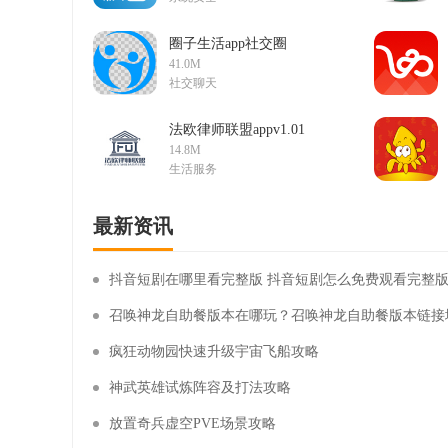
圈子生活app社交圈
v2.0.5
41.0M
社交聊天
法欧律师联盟appv1.01
14.8M
生活服务
最新资讯
抖音短剧在哪里看完整版 抖音短剧怎么免费观看完整
召唤神龙自助餐版本在哪玩？召唤神龙自助餐版本链接
疯狂动物园快速升级宇宙飞船攻略
神武英雄试炼阵容及打法攻略
放置奇兵虚空PVE场景攻略