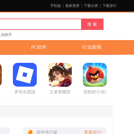
手机版
|
最新更新
|
下载分类
|
下载排行
礼包助手
PC软件
行业新闻
国
罗布乐思国
王者荣耀国
愤怒的小鸟2
官
际服中文版
际服正式版
破解版最新
2025最新版
版
软件排行版
查看排行>