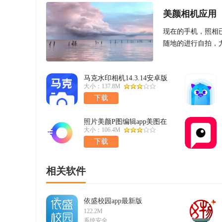
美颜相机应用
现在的手机，照相
随地的进行自拍，
出最好看的效果来
马克水印相机14.3.14安卓版
大小：137.8M
下载
照片美颜P图编辑app美图在
线制作软件v2.3.2
大小：106.4M
下载
相关软件
依盛校园app最新版
v2.1.25.08
122.2M
系统安全