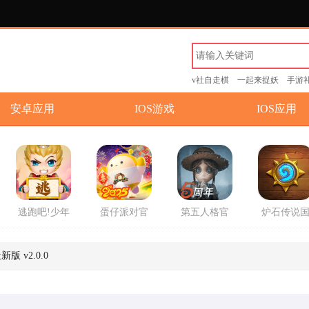
v社自走棋
一起来捉妖
手游
安卓应用
IOS游戏
IOS应用
逃跑吧!少年
蛋仔派对官
第五人格官
炉石传说
游戏官方版
方2025最新
方版
服回归版
版游戏
方版
版 v2.0.0