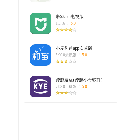
米家app电视版
1.3.16
/
5.0
小度和苗app安卓版
5.90.0最新版
/
5.0
跨越速运(跨越小哥软件)
7.93.0手机版
/
5.0