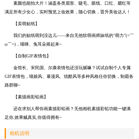
素颜也能拍大片！涵盖各类眉形、睫毛、眼线、口红、腮红等
满足所有少女心，实时预览上妆效果，随心切换，晋升美妆达人！
【卖萌贴纸】
我们的贴纸萌到没边儿——来自无他软萌画师妹纸的“萌力”(=￣
ω￣=)，喵咪、兔耳朵摇起来~
【自制GIF表情包】
金馆长、宋民国、尔康表情包还没玩腻嘛？试试自制个人专属
GIF表情包，喵娘风、暴漫风、炫酷风等多种风格任你切换，制霸各
路群聊~
【素描画彩铅画】
还在求别人帮你画素描彩铅画？无他相机素描彩铅功能一键满
足你,效果贼真实,你值得拥有~
相机说明