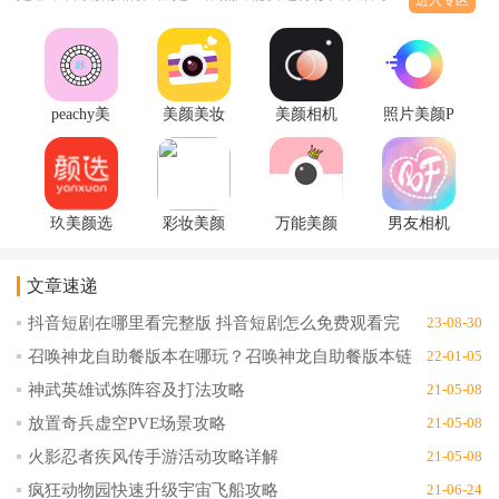
最好看的效果来。那么手机上有哪一些不错的美颜拍摄app呢？今天
骑士下载就来给大家分享一下这些优秀的美图软件，各位爱自拍的
女孩子们赶紧来下载吧！
peachy美
美颜美妆
美颜相机
照片美颜P
颜相机正
照相机安
ChicCam网
图编辑app
式版v1.2
卓版1.4官
红滤镜最
美图在线
傻瓜版
网版
新版4.2
制作软件
v2.3.2
玖美颜选
彩妆美颜
万能美颜
男友相机
app官方版
app最新版
照相机
app美颜自
v1.0.0
v2.0.0
appv2.0.12
拍神器1.0
文章速递
抖音短剧在哪里看完整版 抖音短剧怎么免费观看完
23-08-30
整版
召唤神龙自助餐版本在哪玩？召唤神龙自助餐版本链
22-01-05
接地址分享
神武英雄试炼阵容及打法攻略
21-05-08
放置奇兵虚空PVE场景攻略
21-05-08
火影忍者疾风传手游活动攻略详解
21-05-08
疯狂动物园快速升级宇宙飞船攻略
21-06-24