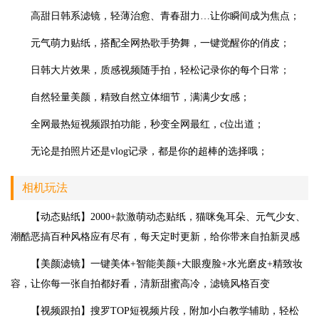
高甜日韩系滤镜，轻薄治愈、青春甜力…让你瞬间成为焦点；
元气萌力贴纸，搭配全网热歌手势舞，一键觉醒你的俏皮；
日韩大片效果，质感视频随手拍，轻松记录你的每个日常；
自然轻量美颜，精致自然立体细节，满满少女感；
全网最热短视频跟拍功能，秒变全网最红，c位出道；
无论是拍照片还是vlog记录，都是你的超棒的选择哦；
相机玩法
【动态贴纸】2000+款激萌动态贴纸，猫咪兔耳朵、元气少女、
潮酷恶搞百种风格应有尽有，每天定时更新，给你带来自拍新灵感
【美颜滤镜】一键美体+智能美颜+大眼瘦脸+水光磨皮+精致妆
容，让你每一张自拍都好看，清新甜蜜高冷，滤镜风格百变
【视频跟拍】搜罗TOP短视频片段，附加小白教学辅助，轻松