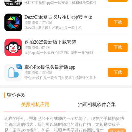
水印打卡拍照app是一款安卓手机相机免费软件
DazzChic复古胶片相机app安卓版
下载
摄影摄像 / 175.4M
DazzChic复古胶片相机app是一款手机
逗拍2025最新版下载安装
下载
摄影摄像 / 67.6M
逗拍app是一款集自拍和P图功能于一身的软件
牵心Pro摄像头最新版app
下载
摄影摄像 / 139.6M
牵心pro软件是一款专门为安卓手机设计的掌上
猜你喜欢
美颜相机应用
油画相机软件合集
现在的手机，照相已经不可或缺的一个功能了。现在的手机拍摄功
能都非常的强大，我们可以随时随地的进行自拍，尤其是女孩子，
是非常喜欢拍摄的。但是一张照片需要进行修图以后才能够展现出
进入专区